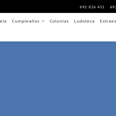
692 826 451
69
ela
Cumpleaños
Colonias
Ludoteca
Extrae