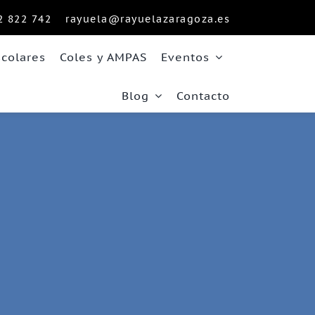
2 822 742
rayuela@rayuelazaragoza.es
scolares
Coles y AMPAS
Eventos
Blog
Contacto