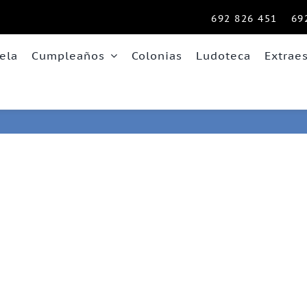
692 826 451
69
ela
Cumpleaños
Colonias
Ludoteca
Extrae