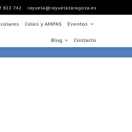
2 822 742
rayuela@rayuelazaragoza.es
scolares
Coles y AMPAS
Eventos
Blog
Contacto