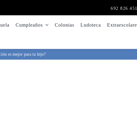
692 826 45
uela
Cumpleaños
Colonias
Ludoteca
Extraescolare
pción es mejor para tu hijo?