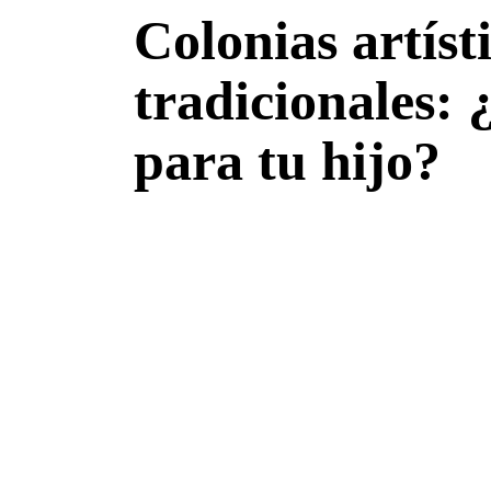
Colonias artíst
tradicionales: 
para tu hijo?
Ver
imagen
más
grande