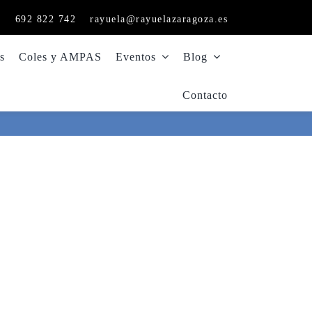
1
692 822 742
rayuela@rayuelazaragoza.es
s
Coles y AMPAS
Eventos
Blog
Contacto