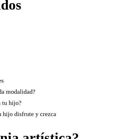
idos
es
ada modalidad?
 tu hijo?
 hijo disfrute y crezca
nia artística?