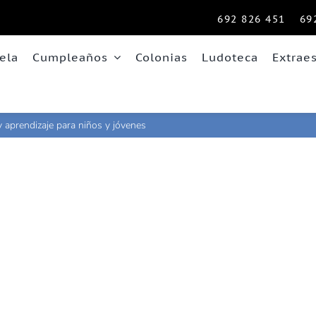
692 826 451
69
ela
Cumpleaños
Colonias
Ludoteca
Extrae
y aprendizaje para niños y jóvenes