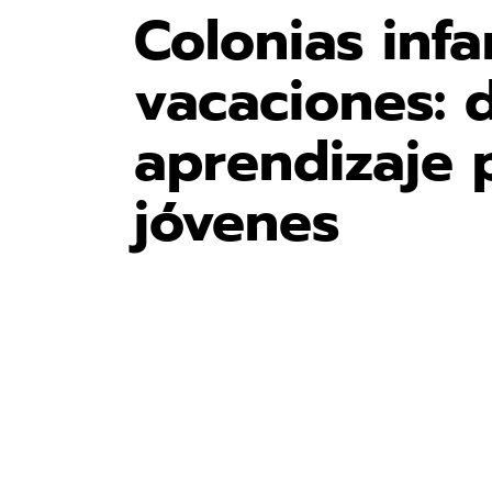
Colonias infa
vacaciones: d
aprendizaje 
jóvenes
Ver
imagen
más
grande