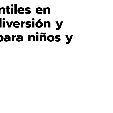
ntiles en
iversión y
para niños y