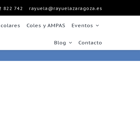
2 822 742
rayuela@rayuelazaragoza.es
scolares
Coles y AMPAS
Eventos
Blog
Contacto